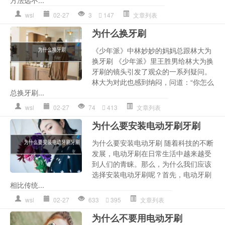
方法远不...
wsl
02-27
3
147
文章列表
为什么换牙刷
《少年派》中林妙妙的妈妈总跟林大为
换牙刷 《少年派》里王胜男给林大为换
牙刷的镜头引发了观众的一系列疑问。
林大为对此也感到纳闷，问道：“你怎么
总换牙刷...
wsl
02-27
74
413
文章列表
为什么要安装电动牙刷牙刷
为什么要安装电动牙刷 随着科技的不断
发展，电动牙刷在日常生活中越来越受
到人们的青睐。那么，为什么我们应该
选择安装电动牙刷呢？首先，电动牙刷
相比传统...
wsl
02-27
633
395
文章列表
为什么不要用电动牙刷