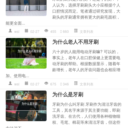
人认为，选择牙刷刷头大小应根据个人
口腔情况而定。笔者通过研究发现，大
刷头的牙刷通常拥有更大的刷毛面积，
能更全面...
wsl
02-27
455
660
文章列表
为什么老人不用牙刷
六十岁的人能用电动牙刷嘛? 可以的，
事实上，老年人在口腔保健上更需要电
动牙刷的帮助。根据数据显示，随着年
龄增长，老年人的牙齿问题也会相应增
加。使用电...
wsl
02-27
675
346
文章列表
为什么是牙刷
牙刷为什么叫牙刷 牙刷作为清洁牙齿的
工具，其名字来源于其主要功能，即刷
洗牙齿。在古代，人们使用各种植物细
枝、毛笔、棉花等来清洁牙齿，但这些