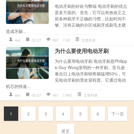
电动牙刷的好处与弊端 电动牙刷的优点
是多方面的。首先，它可以有效改正之
前各种刷牙不正确的习惯，比如时间不
够、没有正确的分区域刷牙或刷毛太硬
造成牙龈...
wsl
02-27
691
42
文章列表
为什么要使用电动牙刷
为什么要用电动牙刷 电动牙刷是Philipp
e-Guy Woog发明的一种牙刷。亚马逊
暴击日上电动牙刷销售额猛增53%，可
见电动牙刷的受欢迎程度。它通过电动
机芯的快速...
wsl
02-27
461
842
文章列表
1
2
3
4
5
6
下一页
尾页