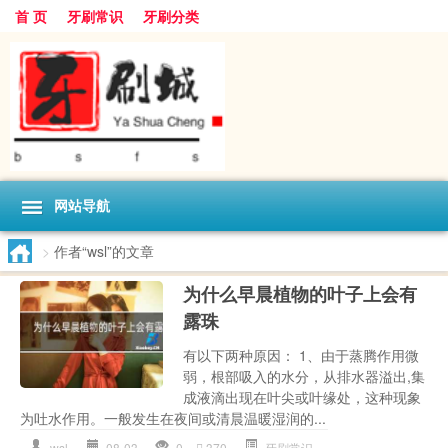
首 页
牙刷常识
牙刷分类
网站导航
>
作者“wsl”的文章
为什么早晨植物的叶子上会有
露珠
有以下两种原因： 1、由于蒸腾作用微
弱，根部吸入的水分，从排水器溢出,集
成液滴出现在叶尖或叶缘处，这种现象
为吐水作用。一般发生在夜间或清晨温暖湿润的...
wsl
08-03
0
370
牙刷常识