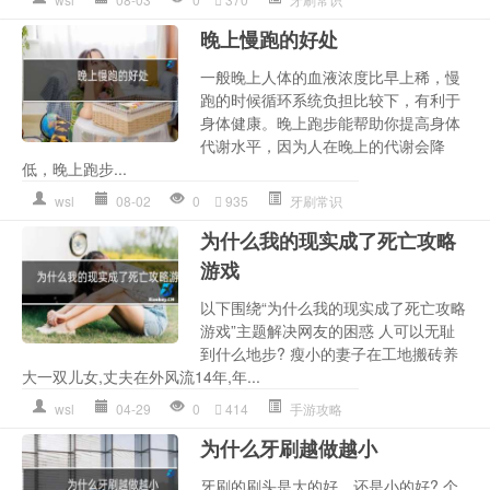
晚上慢跑的好处
一般晚上人体的血液浓度比早上稀，慢
跑的时候循环系统负担比较下，有利于
身体健康。晚上跑步能帮助你提高身体
代谢水平，因为人在晚上的代谢会降
低，晚上跑步...
wsl
08-02
0
935
牙刷常识
为什么我的现实成了死亡攻略
游戏
以下围绕“为什么我的现实成了死亡攻略
游戏”主题解决网友的困惑 人可以无耻
到什么地步? 瘦小的妻子在工地搬砖养
大一双儿女,丈夫在外风流14年,年...
wsl
04-29
0
414
手游攻略
为什么牙刷越做越小
牙刷的刷头是大的好，还是小的好? 个