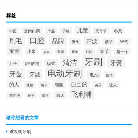
标签
儿童
云南白药
冬天
产品
价格
元宵节
中国
口腔
刷毛
品牌
声波
孩子
宋代
唐代
宝宝
春节
小米
是一个
数据
时间
放在
新年
牙刷
清洁
牙膏
模式
月子
梦幻西游
电动牙刷
牙齿
牙龈
电池
疫情
自己的
的人
细菌
让人
礼物
纳米
英语
飞利浦
酒店
超声波
还不
都是
猜你想看的文章
谁发明牙刷