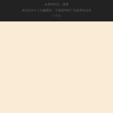
会及时纠正，谢谢
本站仅为个人兴趣爱好，不接盈利性广告及商业合作
小男孩