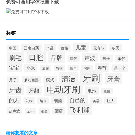
免费可商用字体批量下载
标签
儿童
云南白药
冬天
产品
价格
元宵节
中国
口腔
刷毛
品牌
声波
孩子
宋代
唐代
宝宝
春节
小米
是一个
数据
时间
放在
新年
牙刷
清洁
牙膏
模式
月子
梦幻西游
电动牙刷
牙齿
牙龈
电池
疫情
自己的
的人
细菌
让人
礼物
纳米
英语
飞利浦
酒店
超声波
还不
都是
猜你想看的文章