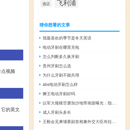
飞利浦
酒店
猜你想看的文章
我最喜欢的季节是冬天英语
电动牙刷在哪里充电
怎么判断多久换牙刷
贵州牙刷怎么选
卡点视频
为什么牙刷不能共用
abs电动牙刷怎么样
狮王电动牙刷好吗
以军大规模空袭加沙地带画面曝光：指挥中心武器库被炸毁 到底什么情况呢
。它的英文
成人牙刷头多长
王毅会见柬埔寨副首相兼外交大臣布拉索昆