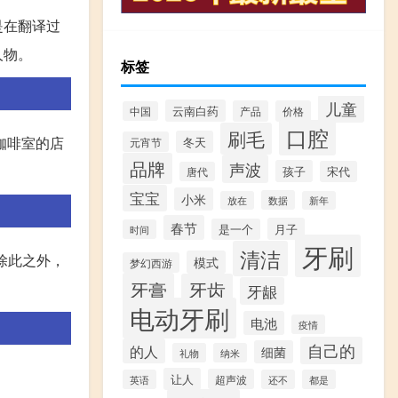
是在翻译过
人物。
标签
儿童
云南白药
产品
价格
中国
口腔
刷毛
咖啡室的店
冬天
元宵节
品牌
声波
孩子
宋代
唐代
宝宝
小米
数据
放在
新年
春节
月子
是一个
时间
牙刷
清洁
。除此之外，
模式
梦幻西游
牙膏
牙齿
牙龈
电动牙刷
电池
疫情
自己的
的人
细菌
礼物
纳米
让人
超声波
英语
还不
都是