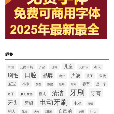
标签
儿童
云南白药
冬天
产品
价格
元宵节
中国
口腔
刷毛
品牌
声波
孩子
宋代
唐代
宝宝
春节
小米
是一个
数据
时间
放在
新年
牙刷
清洁
牙膏
模式
月子
梦幻西游
电动牙刷
牙齿
牙龈
电池
疫情
自己的
的人
细菌
让人
礼物
纳米
英语