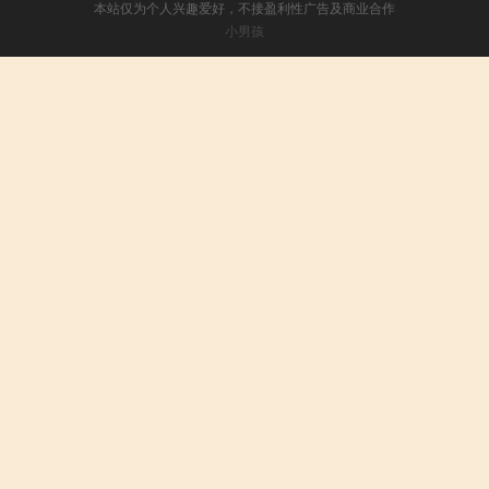
本站仅为个人兴趣爱好，不接盈利性广告及商业合作
小男孩