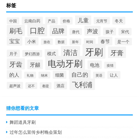
标签
儿童
云南白药
冬天
产品
价格
元宵节
中国
口腔
刷毛
品牌
声波
孩子
宋代
唐代
宝宝
春节
小米
是一个
数据
时间
放在
新年
牙刷
清洁
牙膏
模式
月子
梦幻西游
电动牙刷
牙齿
牙龈
电池
疫情
自己的
的人
细菌
让人
礼物
纳米
英语
飞利浦
酒店
超声波
还不
都是
猜你想看的文章
舞蹈道具牙刷
过年怎么宣传乡村晚会策划