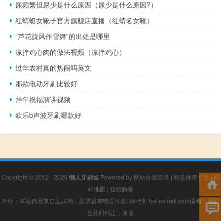
尿频繁但尿少是什么原因（尿少是什么原因?）
红蜻蜓女靴子官方旗舰店直播（红蜻蜓女靴）
“芦花旋风作雪舞”的出处是哪里
凉拌鸡心肉的做法视频（凉拌鸡心）
过年农村真的热闹吗英文
那款电动牙刷比较好
拜年祝福演讲视频
欧乐b声波牙刷哪款好
Copyright © 2012 - 2026
懒人牙刷城
Powered by
网站分类目录
|
精选推荐文章
|
网
站地图
|
疑难解答
声明：本站内容来自互联网，如信息有错误可发邮件到f_fb#foxmail.com说明，我们
会及时纠正，谢谢