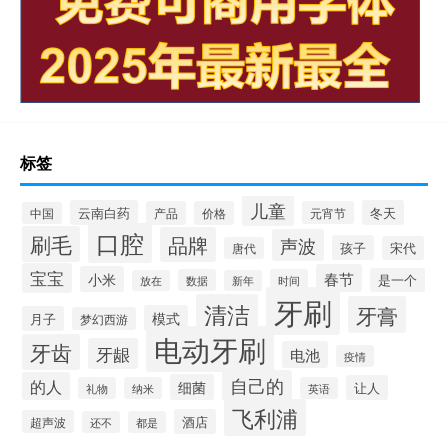
标签
儿童
云南白药
冬天
产品
价格
元宵节
中国
口腔
刷毛
品牌
声波
孩子
宋代
唐代
宝宝
春节
小米
是一个
数据
时间
放在
新年
牙刷
清洁
牙膏
模式
月子
梦幻西游
电动牙刷
牙齿
牙龈
电池
疫情
自己的
的人
细菌
让人
礼物
纳米
英语
飞利浦
酒店
超声波
还不
都是