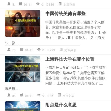
lk
01-11
0
836
文章列表
中国传统美德有哪些
中国传统美德丰富多彩，涵盖了个人修
养、家庭和睦以及国家治理等多个方
面。以下是一些主要的传统美德： 1. 修
身 仁 ：爱人，即仁者爱人。 义 ：有义
气，指...
zg
01-11
0
999
文章列表
上海科技大学在哪个位置
上海科技大学的地址是： ```上海市浦东
新区华夏中路393号``` 如果您需要了解
更多信息，请告诉我 其他小伙伴的相似
问题： 上海科技大学有几个校区？ 上
海科技...
sh
01-11
0
86
文章列表
附点是什么意思