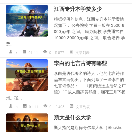
江西专升本学费多少
根据提供的信息，江西专升本的学费情
况如下： 公办院校 学费一般在 3500-8
000元/年 之间。 民办院校 学费通常在
10000-30000元/年 之间。 联合培养 学
费...
jx
01-11
0
877
文章列表
李白的七言古诗有哪些
李白是唐代著名的诗人，他的七言诗作
品丰富而优美，下面列举了一些李白的
七言诗作品： 1. 《黄鹤楼送孟浩然之广
陵》 ```故人西辞黄鹤楼，烟花三月下扬
州。孤...
lb
01-11
0
405
文章列表
斯大是什么大学
斯大指的是斯德哥尔摩大学（Stockhol