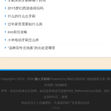
牙刷头和牙刷棒哪个好用
2015梦幻西游值得玩吗
什么的什么出牙刷
过年家里需要贴什么画
exo前任攻略
小米电动牙刷怎么样
“远树应怜北地春”的出处是哪里
Copyright © 2012 - 2026
懒人牙刷城
Powered by
网站分类目录
|
精选推荐文章
|
网
站地图
|
疑难解答
声明：本站内容来自互联网，如信息有错误可发邮件到f_fb#foxmail.com说明，我们
会及时纠正，谢谢
本站仅为个人兴趣爱好，不接盈利性广告及商业合作
小男孩