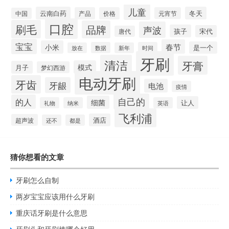
儿童
云南白药
冬天
产品
价格
元宵节
中国
口腔
刷毛
品牌
声波
孩子
宋代
唐代
宝宝
春节
小米
是一个
数据
时间
放在
新年
牙刷
清洁
牙膏
模式
月子
梦幻西游
电动牙刷
牙齿
牙龈
电池
疫情
自己的
的人
细菌
让人
礼物
纳米
英语
飞利浦
酒店
超声波
还不
都是
猜你想看的文章
牙刷怎么自制
两岁宝宝应该用什么牙刷
重庆话牙刷是什么意思