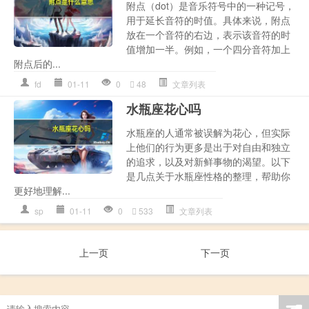
附点（dot）是音乐符号中的一种记号，
用于延长音符的时值。具体来说，附点
放在一个音符的右边，表示该音符的时
值增加一半。例如，一个四分音符加上
附点后的...
fd
01-11
0
48
文章列表
水瓶座花心吗
水瓶座的人通常被误解为花心，但实际
上他们的行为更多是出于对自由和独立
的追求，以及对新鲜事物的渴望。以下
是几点关于水瓶座性格的整理，帮助你
更好地理解...
sp
01-11
0
533
文章列表
上一页
下一页