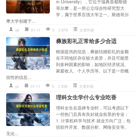
m University），它位于瑞典首都斯德
哥尔摩，是一所公立综合性研究型大
学，属于世界百强大学之一。斯德哥尔
摩大学创建于...
sd
01-11
0
876
文章列表
彝族彩礼正常给多少合适
根据提供的信息，彝族结婚彩礼的金额
在不同地区存在较大差异，并且可能受
到多种因素的影响，如地区经济状况、
家庭收入、个人学历等。以下是一些概
括性的信息...
yz
01-11
0
268
文章列表
理科女生学什么专业吃香
理科女生在选择专业时，可以考虑以下
一些热门且具有良好就业前景的专业：
1. 计算机科学与技术 就业方向广泛，包
括软件开发、数据分析、网络安全等。
无论...