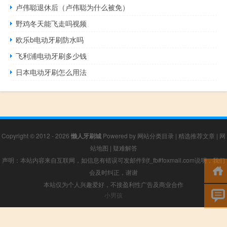
卢伟聪退休后（卢伟聪为什么被免）
野鸡冬天能飞走吗视频
欧乐b电动牙刷防水吗
飞利浦电动牙刷多少钱
日本电动牙刷怎么用法
Copyright © 2012 - 2026
懒人牙刷城
Powered by
网站分类目录
|
精选推荐文章
|
网
站地图
|
疑难解答
声明：本站内容来自互联网，如信息有错误可发邮件到f_fb#foxmail.com说明，我们
会及时纠正，谢谢
本站仅为个人兴趣爱好，不接盈利性广告及商业合作
小男孩