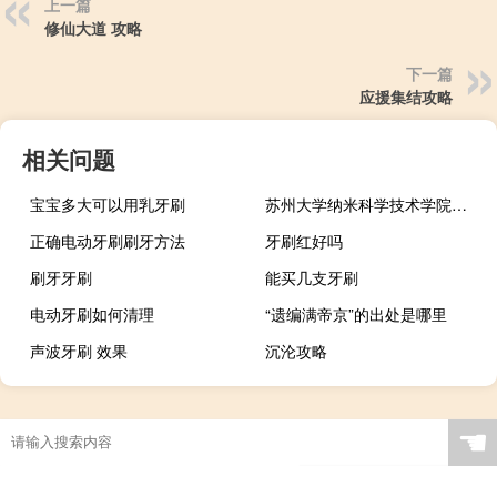
上一篇
修仙大道 攻略
下一篇
应援集结攻略
相关问题
宝宝多大可以用乳牙刷
苏州大学纳米科学技术学院的录取分数线是多少
正确电动牙刷刷牙方法
牙刷红好吗
刷牙牙刷
能买几支牙刷
电动牙刷如何清理
“遗编满帝京”的出处是哪里
声波牙刷 效果
沉沦攻略
☚