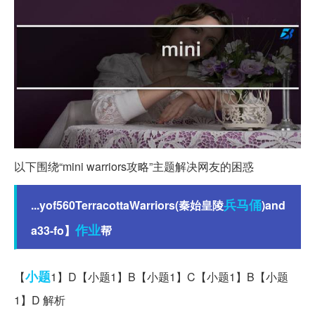
以下围绕“mini warriors攻略”主题解决网友的困惑
兵马俑
...yof560TerracottaWarriors(秦始皇陵
)and
作业
a33-fo】
帮
小题
【
1】D【小题1】B【小题1】C【小题1】B【小题
1】D 解析