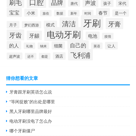
口腔
刷毛
品牌
声波
孩子
宋代
唐代
宝宝
春节
小米
是一个
数据
时间
放在
新年
牙刷
清洁
牙膏
模式
月子
梦幻西游
电动牙刷
牙齿
牙龈
电池
疫情
自己的
的人
细菌
让人
礼物
纳米
英语
飞利浦
酒店
超声波
还不
都是
猜你想看的文章
牙膏跟牙刷英语怎么说
“等闲捉败”的出处是哪里
黑人牙刷哪里品牌最好
电动牙刷没电了怎么办
哪个牙刷僵尸