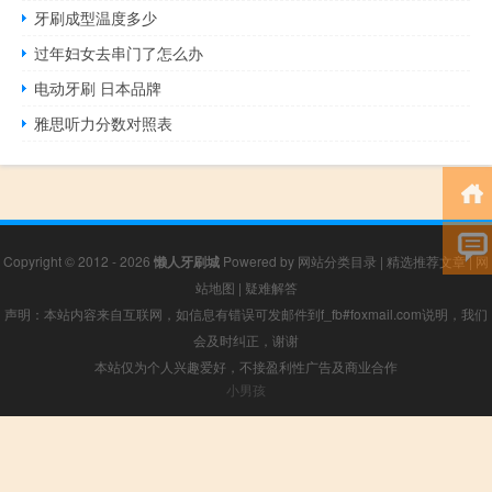
牙刷成型温度多少
过年妇女去串门了怎么办
电动牙刷 日本品牌
雅思听力分数对照表
Copyright © 2012 - 2026
懒人牙刷城
Powered by
网站分类目录
|
精选推荐文章
|
网
站地图
|
疑难解答
声明：本站内容来自互联网，如信息有错误可发邮件到f_fb#foxmail.com说明，我们
会及时纠正，谢谢
本站仅为个人兴趣爱好，不接盈利性广告及商业合作
小男孩