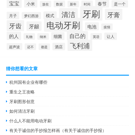
宝宝
春节
小米
是一个
数据
时间
放在
新年
牙刷
清洁
牙膏
模式
月子
梦幻西游
电动牙刷
牙齿
牙龈
电池
疫情
自己的
的人
细菌
让人
礼物
纳米
英语
飞利浦
酒店
超声波
还不
都是
猜你想看的文章
杭州国有企业有哪些
重生之王攻略
牙刷图形创意
如何清洁牙刷
什么人不能用电动牙刷
有关于诚信的手抄报怎样画（有关于诚信的手抄报）