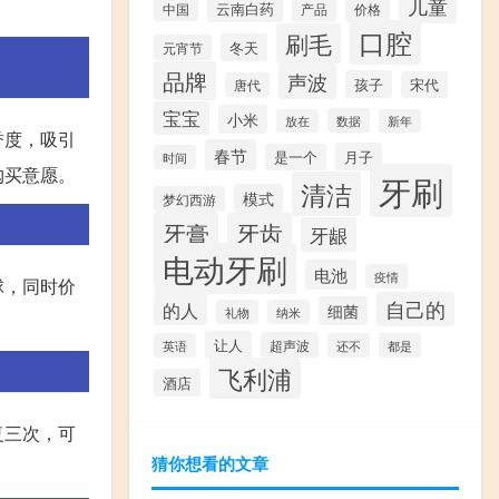
儿童
云南白药
产品
价格
中国
口腔
刷毛
冬天
元宵节
品牌
声波
孩子
宋代
唐代
宝宝
小米
数据
放在
新年
誉度，吸引
春节
月子
是一个
时间
购买意愿。
牙刷
清洁
模式
梦幻西游
牙膏
牙齿
牙龈
电动牙刷
电池
疫情
球，同时价
自己的
的人
细菌
礼物
纳米
让人
超声波
英语
还不
都是
飞利浦
酒店
复三次，可
猜你想看的文章