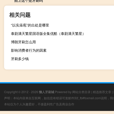
图上这个是牙刷吗
相关问题
“以实庙庖”的出处是哪里
泰剧满天繁星国语版全集优酷（泰剧满天繁星）
博朗牙刷怎么用
影响消费者行为的因素
牙刷多少钱
Copyright © 2012 - 2026
懒人牙刷城
Powered by
网站分类目录
|
精选推荐文章
|
声明：本站内容来自互联网，如信息有错误可发邮件到f_fb#foxmail.com说明
本站仅为个人兴趣爱好，不接盈利性广告及商业合作