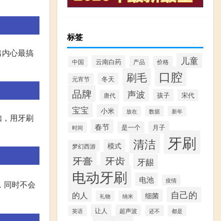
标签
出内心最搞
儿童
云南白药
产品
价格
中国
口腔
刷毛
冬天
元宵节
品牌
声波
孩子
宋代
唐代
宝宝
小米
数据
放在
新年
如，用牙刷
春节
月子
是一个
时间
牙刷
清洁
模式
梦幻西游
牙膏
牙齿
牙龈
电动牙刷
电池
疫情
，同时不会
自己的
的人
细菌
礼物
纳米
让人
超声波
英语
还不
都是