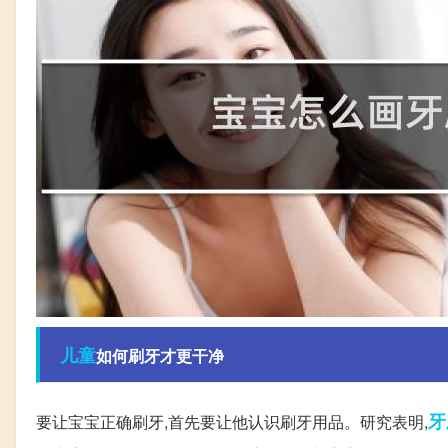
儿童
如何刷牙才更干净
牙
要让宝宝正确刷牙,首先要让他认识刷牙用品。研究表明,