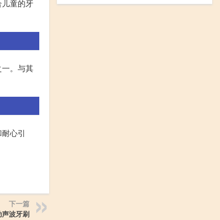
合儿童的牙
。
之一。与其
和耐心引
下一篇
动声波牙刷