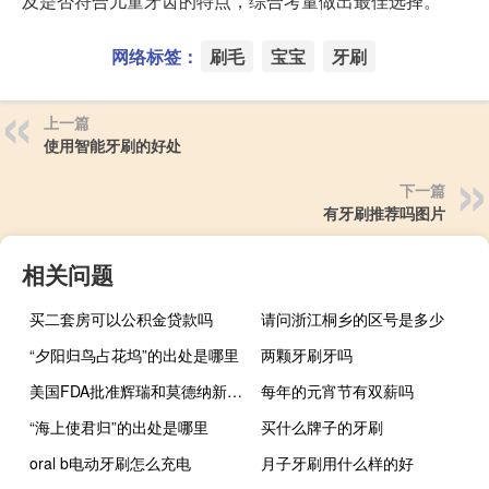
及是否符合儿童牙齿的特点，综合考量做出最佳选择。
网络标签：
刷毛
宝宝
牙刷
上一篇
使用智能牙刷的好处
下一篇
有牙刷推荐吗图片
相关问题
买二套房可以公积金贷款吗
请问浙江桐乡的区号是多少
“夕阳归鸟占花坞”的出处是哪里
两颗牙刷牙吗
美国FDA批准辉瑞和莫德纳新型新冠疫苗加强针
每年的元宵节有双薪吗
“海上使君归”的出处是哪里
买什么牌子的牙刷
oral b电动牙刷怎么充电
月子牙刷用什么样的好