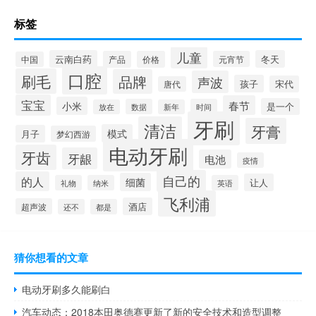
标签
儿童
云南白药
冬天
产品
价格
元宵节
中国
口腔
刷毛
品牌
声波
孩子
宋代
唐代
宝宝
春节
小米
是一个
数据
时间
放在
新年
牙刷
清洁
牙膏
模式
月子
梦幻西游
电动牙刷
牙齿
牙龈
电池
疫情
自己的
的人
细菌
让人
礼物
纳米
英语
飞利浦
酒店
超声波
还不
都是
猜你想看的文章
电动牙刷多久能刷白
汽车动态：2018本田奥德赛更新了新的安全技术和造型调整