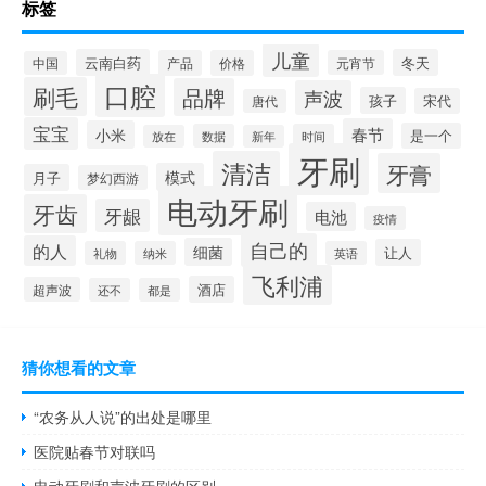
标签
儿童
云南白药
冬天
产品
价格
元宵节
中国
口腔
刷毛
品牌
声波
孩子
宋代
唐代
宝宝
春节
小米
是一个
数据
时间
放在
新年
牙刷
清洁
牙膏
模式
月子
梦幻西游
电动牙刷
牙齿
牙龈
电池
疫情
自己的
的人
细菌
让人
礼物
纳米
英语
飞利浦
酒店
超声波
还不
都是
猜你想看的文章
“农务从人说”的出处是哪里
医院贴春节对联吗