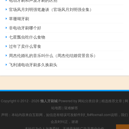
电动牙刷和声波牙刷的区别
官场风月刘明强笔趣谈（官场风月刘明强全集）
草珊瑚牙刷
非电动牙刷哪个好
七星瓢虫吃什么食物
过年了卖什么零食
周杰伦婚礼的音乐叫什么（周杰伦结婚背景音乐）
飞利浦电动牙刷多久换刷头
Copyright © 2012 - 2026
懒人牙刷城
Powered by
网站分类目录
|
精选推荐文章
|
网
站地图
|
疑难解答
声明：本站内容来自互联网，如信息有错误可发邮件到f_fb#foxmail.com说明，我们
会及时纠正，谢谢
本站仅为个人兴趣爱好，不接盈利性广告及商业合作