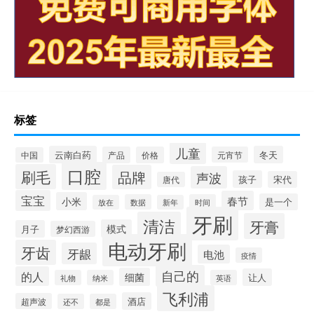
标签
儿童
云南白药
冬天
产品
价格
元宵节
中国
口腔
刷毛
品牌
声波
孩子
宋代
唐代
宝宝
春节
小米
是一个
数据
时间
放在
新年
牙刷
清洁
牙膏
模式
月子
梦幻西游
电动牙刷
牙齿
牙龈
电池
疫情
自己的
的人
细菌
让人
礼物
纳米
英语
飞利浦
酒店
超声波
还不
都是