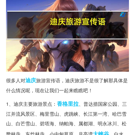
迪庆
很多人对
旅游宣传语，迪庆旅游不是很了解那具体是
什么情况呢，现在让我们一起来瞧瞧吧！
香格里拉
1、迪庆主要旅游景点：
、普达措国家公园、三
江并流风景区、梅里雪山、虎跳峡、长江第一湾、哈巴雪
山、白芒雪山、碧塔海、纳帕海、属都湖、明永冰川、松
大峡谷
赞林寺、东竹林寺、小中甸草原、月亮湾
、白水