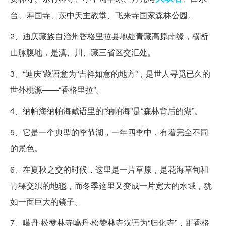
台、寿国寺、茨中天主教堂、飞来寺国家森林公园。
2、迪庆藏族自治州香格里拉县地处青藏高原南缘，横断
山脉腹地，是滇、川、藏三省区交汇处。
3、“迪庆”藏语意为“吉祥如意的地方”，是世人寻觅已久的
世外桃源——“香格里拉”。
4、纳帕海纳帕海藏语里的“纳帕海”是“森林背后的湖”。
5、它是一个典型的季节湖，一年四季中，有着完全不同
的景色。
6、在夏秋之交的时候，这里是一片草原，是花海草甸和
青稞交织的地毯，而冬季这里又变成一片宽大的水域，犹
如一面巨大的镜子。
7、噶丹·松赞林寺噶丹·松赞林寺汉语为“归化寺”，距香格