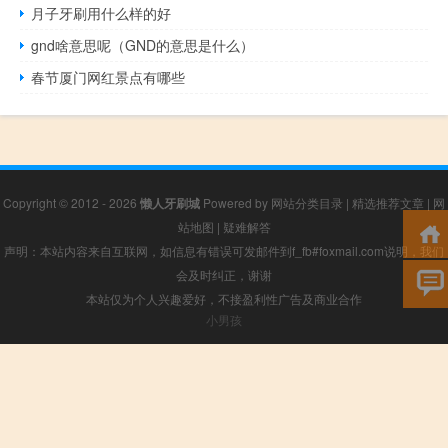
月子牙刷用什么样的好
gnd啥意思呢（GND的意思是什么）
春节厦门网红景点有哪些
Copyright © 2012 - 2026
懒人牙刷城
Powered by
网站分类目录
|
精选推荐文章
|
网
站地图
|
疑难解答
声明：本站内容来自互联网，如信息有错误可发邮件到f_fb#foxmail.com说明，我们
会及时纠正，谢谢
本站仅为个人兴趣爱好，不接盈利性广告及商业合作
小男孩