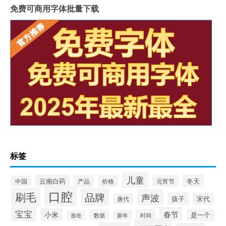
免费可商用字体批量下载
标签
儿童
云南白药
冬天
产品
价格
元宵节
中国
口腔
刷毛
品牌
声波
孩子
宋代
唐代
宝宝
春节
小米
是一个
数据
时间
放在
新年