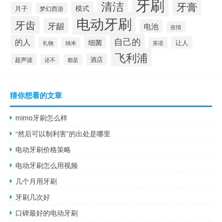
牙刷
清洁
牙膏
模式
月子
梦幻西游
电动牙刷
牙齿
牙龈
电池
疫情
自己的
的人
细菌
让人
礼物
纳米
英语
飞利浦
酒店
超声波
还不
都是
猜你想看的文章
mimo牙刷怎么样
“然后可以制利害”的出处是哪里
电动牙刷价格策略
电动牙刷怎么用视频
几个月用牙刷
牙刷几次好
口碑最好的电动牙刷