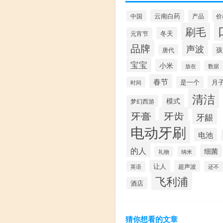
云南白药
产品
价
中国
刷毛
冬天
元宵节
品牌
声波
孩
唐代
宝宝
小米
数据
放在
春节
月
是一个
时间
清洁
模式
梦幻西游
牙膏
牙齿
牙龈
电动牙刷
电池
的人
细菌
礼物
纳米
让人
超声波
英语
还不
飞利浦
酒店
猜你想看的文章