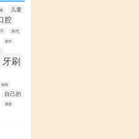
儿童
格
口腔
子
宋代
新年
子
牙刷
疫情
自己的
都是