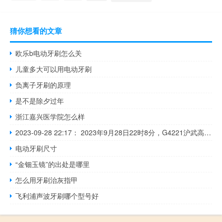
猜你想看的文章
欧乐b电动牙刷怎么关
儿童多大可以用电动牙刷
负离子牙刷的原理
是不是除夕过年
浙江嘉兴医学院怎么样
2023-09-28 22:17： 2023年9月28日22时8分，G4221沪武高速无锡段由于车流量大，由上海往武汉方向103K至121K离江阴新桥服务区1公里附近现场车多缓行。2023年9月28日22时7分，G4221沪武高速苏州段由于车流量大，由上海往武汉方向81K至96K过常熟北收费站5公里附近现场车多缓行。 ​​​
电动牙刷尺寸
“金钿玉镜”的出处是哪里
怎么用牙刷治灰指甲
飞利浦声波牙刷哪个型号好