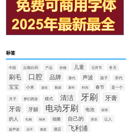
标签
儿童
云南白药
冬天
产品
价格
元宵节
中国
口腔
刷毛
品牌
声波
孩子
宋代
唐代
宝宝
春节
小米
是一个
数据
时间
放在
新年
牙刷
清洁
牙膏
模式
月子
梦幻西游
电动牙刷
牙齿
牙龈
电池
疫情
自己的
的人
细菌
让人
礼物
纳米
英语
飞利浦
酒店
超声波
还不
都是