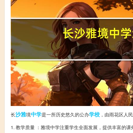
沙雅
中学
学校
长
境
是一所历史悠久的公办
，由雨花区人民
1. 教学质量 ：雅境中学注重学生全面发展，提供丰富的