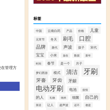
标签
儿童
云南白药
产品
价格
中国
。
口腔
刷毛
冬天
元宵节
品牌
声波
孩子
宋代
唐代
宝宝
小米
数据
放在
新年
春节
月子
是一个
时间
校在管理方
牙刷
清洁
模式
梦幻西游
牙膏
牙齿
牙龈
电动牙刷
电池
疫情
自己的
的人
细菌
礼物
纳米
让人
超声波
英语
还不
都是