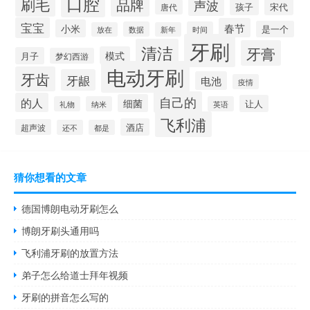
口腔
刷毛
品牌
声波
孩子
宋代
唐代
宝宝
春节
小米
是一个
数据
时间
放在
新年
牙刷
清洁
牙膏
模式
月子
梦幻西游
电动牙刷
牙齿
牙龈
电池
疫情
自己的
的人
细菌
让人
礼物
纳米
英语
飞利浦
酒店
超声波
还不
都是
猜你想看的文章
德国博朗电动牙刷怎么
博朗牙刷头通用吗
飞利浦牙刷的放置方法
弟子怎么给道士拜年视频
牙刷的拼音怎么写的