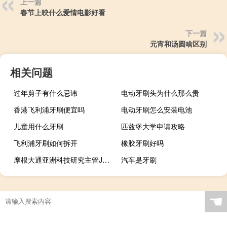
上一篇
春节上映什么爱情电影好看
下一篇
元宵和汤圆啥区别
相关问题
过年剪子有什么忌讳
电动牙刷头为什么那么贵
香港飞利浦牙刷便宜吗
电动牙刷怎么安装电池
儿童用什么牙刷
匹兹堡大学申请攻略
飞利浦牙刷如何拆开
橡胶牙刷好吗
摩根大通亚洲科技研究主管JJ Park据悉离职
汽车是牙刷
☚