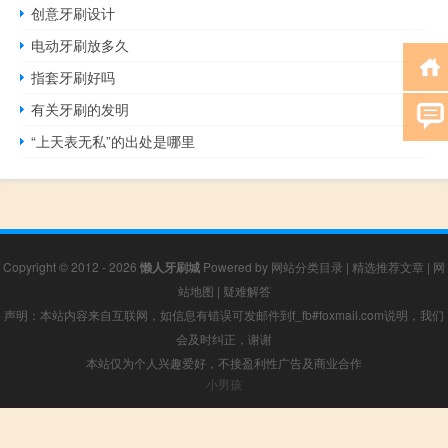
创意牙刷设计
电动牙刷放多久
指套牙刷好吗
有关牙刷的发明
“上天表无私”的出处是哪里
Copyright © 2012 - 2026
懒人牙刷城
Powered by
网站分类目录
|
精选推荐文章
|
网
站地图
|
疑难解答
声明：本站内容来自互联网，如信息有错误可发邮件到f_fb#foxmail.com说明，我们
会及时纠正，谢谢
本站仅为个人兴趣爱好，不接盈利性广告及商业合作
小男孩