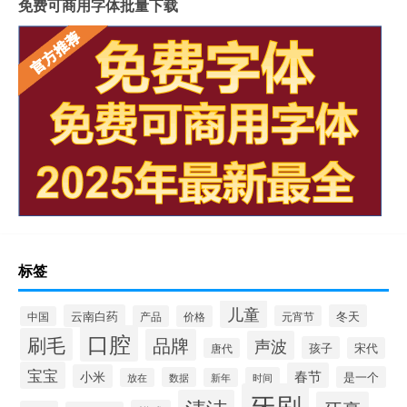
免费可商用字体批量下载
标签
儿童
云南白药
冬天
产品
价格
元宵节
中国
口腔
刷毛
品牌
声波
孩子
宋代
唐代
宝宝
春节
小米
是一个
数据
时间
放在
新年
牙刷