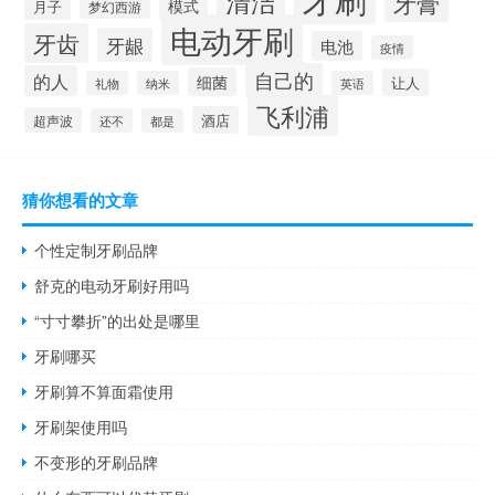
清洁
牙膏
模式
月子
梦幻西游
电动牙刷
牙齿
牙龈
电池
疫情
自己的
的人
细菌
让人
礼物
纳米
英语
飞利浦
酒店
超声波
还不
都是
猜你想看的文章
个性定制牙刷品牌
舒克的电动牙刷好用吗
“寸寸攀折”的出处是哪里
牙刷哪买
牙刷算不算面霜使用
牙刷架使用吗
不变形的牙刷品牌