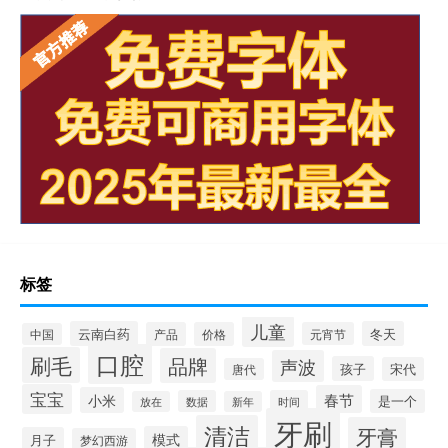
标签
儿童
云南白药
冬天
产品
价格
元宵节
中国
口腔
刷毛
品牌
声波
孩子
宋代
唐代
宝宝
春节
小米
是一个
数据
时间
放在
新年
牙刷
清洁
牙膏
模式
月子
梦幻西游