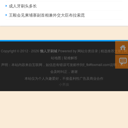
成人牙刷头多长
王毅会见柬埔寨副首相兼外交大臣布拉索昆
Copyright © 2012 - 2026
懒人牙刷城
Powered by
网站分类目录
|
精选推荐文章
|
网
站地图
|
疑难解答
声明：本站内容来自互联网，如信息有错误可发邮件到f_fb#foxmail.com说明，我们
会及时纠正，谢谢
本站仅为个人兴趣爱好，不接盈利性广告及商业合作
小男孩