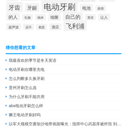
电动牙刷
牙齿
牙龈
电池
疫情
自己的
的人
细菌
让人
礼物
纳米
英语
飞利浦
酒店
超声波
还不
都是
猜你想看的文章
我最喜欢的季节是冬天英语
电动牙刷在哪里充电
怎么判断多久换牙刷
贵州牙刷怎么选
为什么牙刷不能共用
abs电动牙刷怎么样
狮王电动牙刷好吗
以军大规模空袭加沙地带画面曝光：指挥中心武器库被炸毁 到底什么情况呢