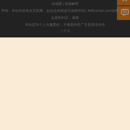
站地图
|
疑难解答
声明：本站内容来自互联网，如信息有错误可发邮件到f_fb#foxmail.com说明，我们
会及时纠正，谢谢
本站仅为个人兴趣爱好，不接盈利性广告及商业合作
小男孩