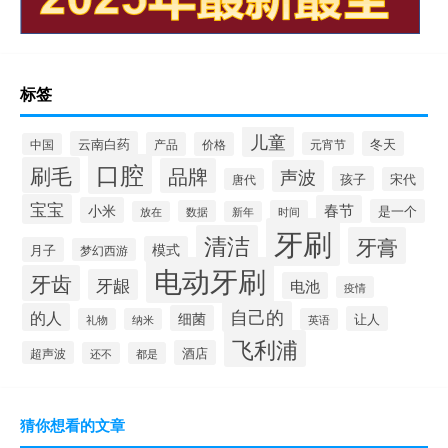
标签
儿童
云南白药
冬天
产品
价格
元宵节
中国
口腔
刷毛
品牌
声波
孩子
宋代
唐代
宝宝
春节
小米
是一个
数据
时间
放在
新年
牙刷
清洁
牙膏
模式
月子
梦幻西游
电动牙刷
牙齿
牙龈
电池
疫情
自己的
的人
细菌
让人
礼物
纳米
英语
飞利浦
酒店
超声波
还不
都是
猜你想看的文章