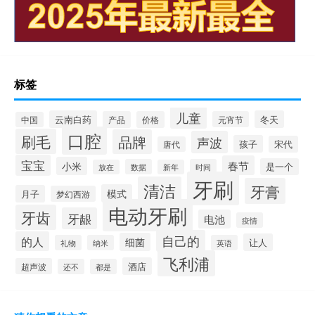
标签
儿童
云南白药
冬天
产品
价格
元宵节
中国
口腔
刷毛
品牌
声波
孩子
宋代
唐代
宝宝
春节
小米
是一个
数据
时间
放在
新年
牙刷
清洁
牙膏
模式
月子
梦幻西游
电动牙刷
牙齿
牙龈
电池
疫情
自己的
的人
细菌
让人
礼物
纳米
英语
飞利浦
酒店
超声波
还不
都是