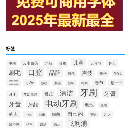
标签
儿童
云南白药
冬天
产品
价格
元宵节
中国
口腔
刷毛
品牌
声波
孩子
宋代
唐代
宝宝
春节
小米
是一个
数据
时间
放在
新年
牙刷
清洁
牙膏
模式
月子
梦幻西游
电动牙刷
牙齿
牙龈
电池
疫情
自己的
的人
细菌
让人
礼物
纳米
英语
飞利浦
酒店
超声波
还不
都是