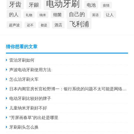
电动牙刷
牙齿
牙龈
电池
疫情
自己的
的人
细菌
让人
礼物
纳米
英语
飞利浦
酒店
超声波
还不
都是
猜你想看的文章
雷治牙刷如何
声波电动牙刷使用方法
怎么治牙刷火车
日本内阁官房长官松野博一：银行系统的问题不太可能是网络攻击造成的
电动牙刷比较好的牌子
儿童纳米牙刷好不好
“芳屏画春草”的出处是哪里
牙刷刷头怎么换