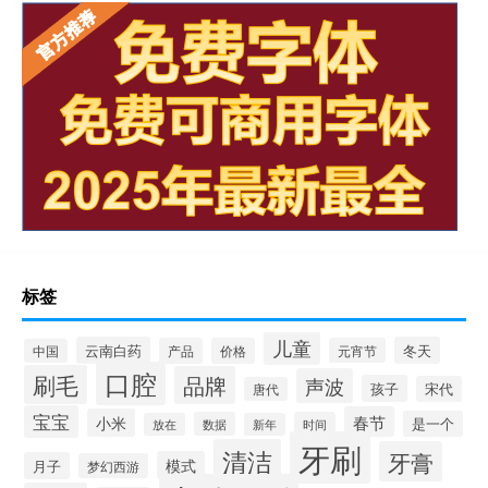
标签
儿童
云南白药
冬天
产品
价格
元宵节
中国
口腔
刷毛
品牌
声波
孩子
宋代
唐代
宝宝
春节
小米
是一个
数据
时间
放在
新年
牙刷
清洁
牙膏
模式
月子
梦幻西游