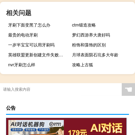
相关问题
牙刷下面变黑了怎么办
ctm锻造攻略
最贵的电动牙刷
梦幻西游养大唐好吗
一岁半宝宝可以用牙刷吗
粉饰和藻饰的区别
英雄联盟更新创建文件失败（lol更新失败安装文件写入失败）
月球表面陨石坑多大年龄
nvr牙刷怎么样
攻略上古狐
☚
公告