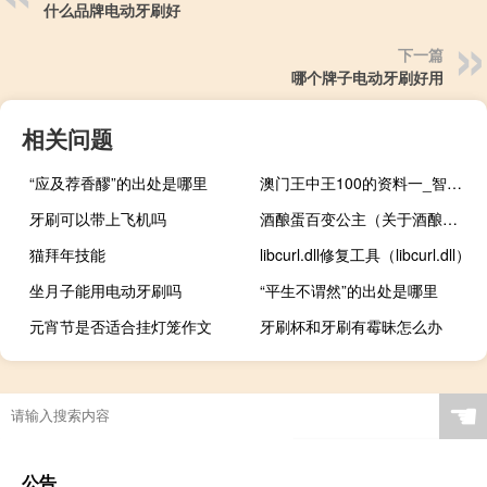
什么品牌电动牙刷好
下一篇
哪个牌子电动牙刷好用
相关问题
“应及荐香醪”的出处是哪里
澳门王中王100的资料一_智能AI深度解析_百度移动统计版.223.296
牙刷可以带上飞机吗
酒酿蛋百变公主（关于酒酿蛋百变公主的介绍）
猫拜年技能
libcurl.dll修复工具（libcurl.dll）
坐月子能用电动牙刷吗
“平生不谓然”的出处是哪里
元宵节是否适合挂灯笼作文
牙刷杯和牙刷有霉昧怎么办
☚
公告