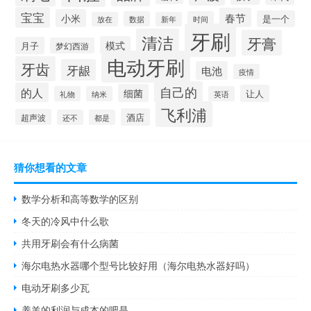
宝宝
春节
小米
是一个
数据
时间
放在
新年
牙刷
清洁
牙膏
模式
月子
梦幻西游
电动牙刷
牙齿
牙龈
电池
疫情
自己的
的人
细菌
让人
礼物
纳米
英语
飞利浦
酒店
超声波
还不
都是
猜你想看的文章
数学分析和高等数学的区别
冬天的冷风中什么歌
共用牙刷会有什么病菌
海尔电热水器哪个型号比较好用（海尔电热水器好吗）
电动牙刷多少瓦
养羊的利润与成本的吧是