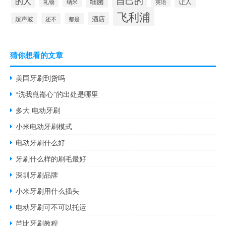
自己的
的人
细菌
让人
礼物
纳米
英语
飞利浦
酒店
超声波
还不
都是
猜你想看的文章
美国牙刷到货吗
“洗我崑崙心”的出处是哪里
多大 电动牙刷
小米电动牙刷模式
电动牙刷什么好
牙刷什么样的刷毛最好
深圳牙刷品牌
小米牙刷用什么插头
电动牙刷可不可以托运
芭比牙刷教程