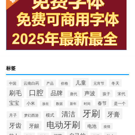
标签
儿童
云南白药
冬天
产品
价格
元宵节
中国
口腔
刷毛
品牌
声波
孩子
宋代
唐代
宝宝
春节
小米
是一个
数据
时间
放在
新年
牙刷
清洁
牙膏
模式
月子
梦幻西游
电动牙刷
牙齿
牙龈
电池
疫情