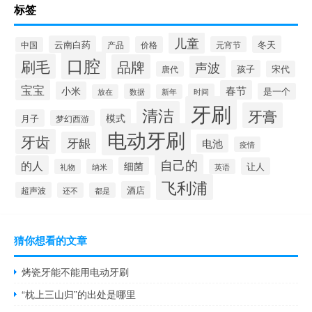
标签
儿童
云南白药
冬天
产品
价格
元宵节
中国
口腔
刷毛
品牌
声波
孩子
宋代
唐代
宝宝
春节
小米
是一个
数据
时间
放在
新年
牙刷
清洁
牙膏
模式
月子
梦幻西游
电动牙刷
牙齿
牙龈
电池
疫情
自己的
的人
细菌
让人
礼物
纳米
英语
飞利浦
酒店
超声波
还不
都是
猜你想看的文章
烤瓷牙能不能用电动牙刷
“枕上三山归”的出处是哪里