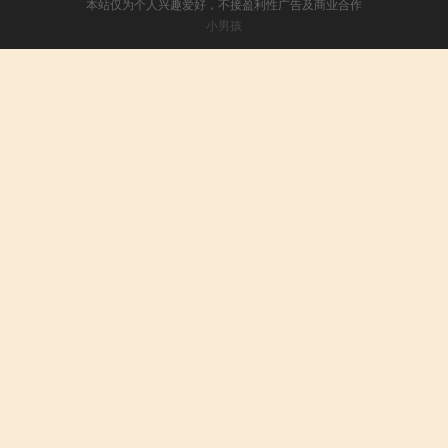
本站仅为个人兴趣爱好，不接盈利性广告及商业合作
小男孩