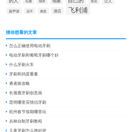
自己的
的人
细菌
让人
礼物
纳米
英语
飞利浦
酒店
超声波
还不
都是
猜你想看的文章
怎么正确使用电动牙刷
电动牙刷和葡萄牙刷哪个好
什么牙刷火车
牙刷和鸡蛋重量
勇者姬攻略
长颈鹿牙刷创意画
昆明哪里买情侣牙刷
杭州春节假期哪里玩
丛林自制牙刷教程
儿童牙刷怎么挑好评