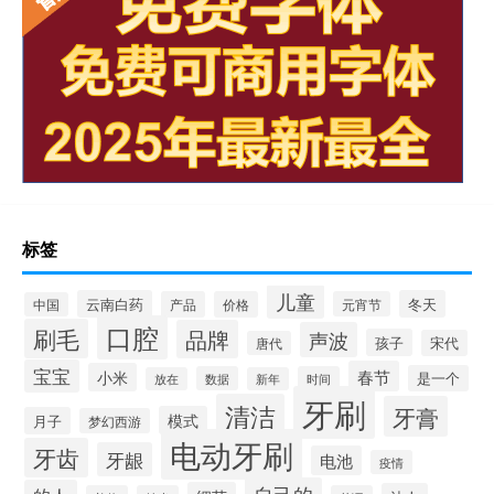
标签
儿童
云南白药
冬天
产品
价格
元宵节
中国
口腔
刷毛
品牌
声波
孩子
宋代
唐代
宝宝
春节
小米
是一个
数据
时间
放在
新年
牙刷
清洁
牙膏
模式
月子
梦幻西游
电动牙刷
牙齿
牙龈
电池
疫情