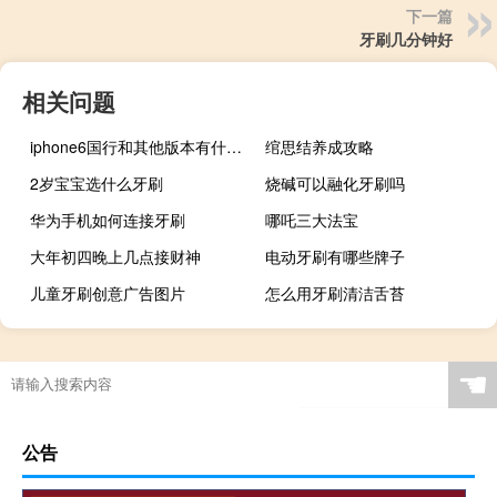
下一篇
牙刷几分钟好
相关问题
iphone6国行和其他版本有什么区别（iphone6国行）
绾思结养成攻略
2岁宝宝选什么牙刷
烧碱可以融化牙刷吗
华为手机如何连接牙刷
哪吒三大法宝
大年初四晚上几点接财神
电动牙刷有哪些牌子
儿童牙刷创意广告图片
怎么用牙刷清洁舌苔
☚
公告