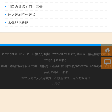
fifi口语训练如何得高分
什么牙刷不伤牙齿
木偶战记攻略
Copyright © 2012 - 2026
懒人牙刷城
Powered by
网站分类目录
|
精选推荐文章
|
网
站地图
|
疑难解答
声明：本站内容来自互联网，如信息有错误可发邮件到f_fb#foxmail.com说明，我们
会及时纠正，谢谢
本站仅为个人兴趣爱好，不接盈利性广告及商业合作
小男孩