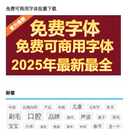
免费可商用字体批量下载
标签
儿童
云南白药
冬天
产品
价格
元宵节
中国
口腔
刷毛
品牌
声波
孩子
宋代
唐代
宝宝
春节
小米
是一个
数据
时间
放在
新年