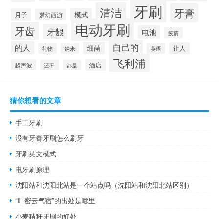
牙刷
清洁
牙膏
模式
月子
梦幻西游
电动牙刷
牙齿
牙龈
电池
疫情
自己的
的人
细菌
让人
礼物
纳米
英语
飞利浦
酒店
超声波
还不
都是
猜你想看的文章
手工牙刷
没有牙膏牙刷怎么刷牙
牙刷英文模式
电牙刷原理
沈阳站和沈阳北站是一个站点吗（沈阳站和沈阳北站区别）
“叶密云气宿”的出处是哪里
小麦秸秆牙刷的好处