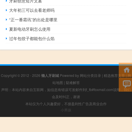
牙刷创意短片文案
大年初三可以去看老师吗
“正一番霜讯”的出处是哪里
夏新电动牙刷怎么使用
过年包饺子都能包什么馅
Copyright © 2012 - 2026
懒人牙刷城
Powered by
网站分类目录
|
精选推荐文章
|
网
站地图
|
疑难解答
声明：本站内容来自互联网，如信息有错误可发邮件到f_fb#foxmail.com说明，我们
会及时纠正，谢谢
本站仅为个人兴趣爱好，不接盈利性广告及商业合作
小男孩