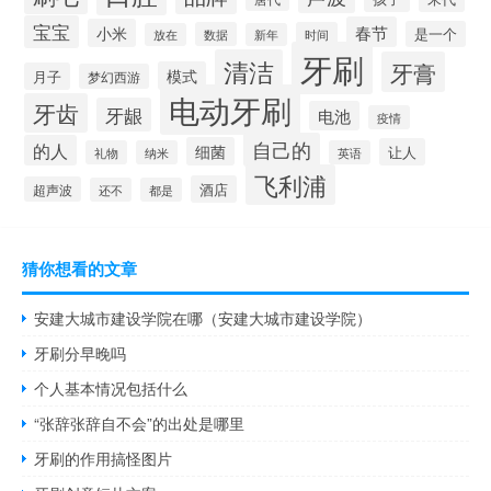
宝宝
春节
小米
是一个
数据
时间
放在
新年
牙刷
清洁
牙膏
模式
月子
梦幻西游
电动牙刷
牙齿
牙龈
电池
疫情
自己的
的人
细菌
让人
礼物
纳米
英语
飞利浦
酒店
超声波
还不
都是
猜你想看的文章
安建大城市建设学院在哪（安建大城市建设学院）
牙刷分早晚吗
个人基本情况包括什么
“张辞张辞自不会”的出处是哪里
牙刷的作用搞怪图片