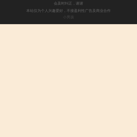
会及时纠正，谢谢
本站仅为个人兴趣爱好，不接盈利性广告及商业合作
小男孩