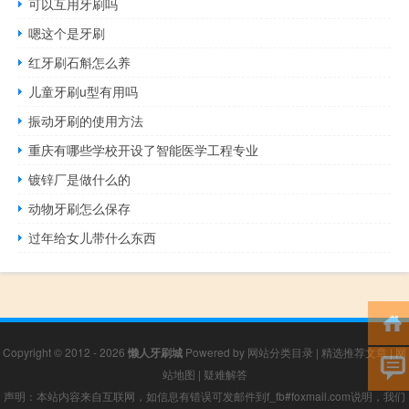
可以互用牙刷吗
嗯这个是牙刷
红牙刷石斛怎么养
儿童牙刷u型有用吗
振动牙刷的使用方法
重庆有哪些学校开设了智能医学工程专业
镀锌厂是做什么的
动物牙刷怎么保存
过年给女儿带什么东西
Copyright © 2012 - 2026
懒人牙刷城
Powered by
网站分类目录
|
精选推荐文章
|
网
站地图
|
疑难解答
声明：本站内容来自互联网，如信息有错误可发邮件到f_fb#foxmail.com说明，我们