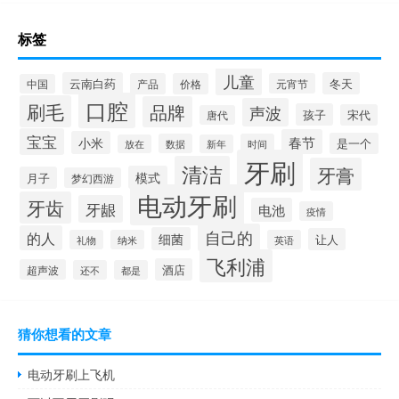
标签
儿童
云南白药
冬天
产品
价格
元宵节
中国
口腔
刷毛
品牌
声波
孩子
宋代
唐代
宝宝
春节
小米
是一个
数据
时间
放在
新年
牙刷
清洁
牙膏
模式
月子
梦幻西游
电动牙刷
牙齿
牙龈
电池
疫情
自己的
的人
细菌
让人
礼物
纳米
英语
飞利浦
酒店
超声波
还不
都是
猜你想看的文章
电动牙刷上飞机