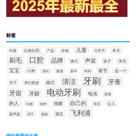
标签
儿童
云南白药
冬天
产品
价格
元宵节
中国
口腔
刷毛
品牌
声波
孩子
宋代
唐代
宝宝
春节
小米
是一个
数据
时间
放在
新年
牙刷
清洁
牙膏
模式
月子
梦幻西游
电动牙刷
牙齿
牙龈
电池
疫情
自己的
的人
细菌
让人
礼物
纳米
英语
飞利浦
酒店
超声波
还不
都是
猜你想看的文章