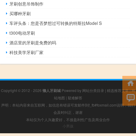
牙刷创意吊饰制作
买哪种牙刷
车评头条：您是否梦想过可转换的特斯拉Model S
t300电动牙刷
酒店里的牙刷是免费的吗
科技美学牙刷厂家
Copyright © 2012 - 2026
懒人牙刷城
Powered by
网站分类目录
|
精选推荐文章
|
网
站地图
|
疑难解答
声明：本站内容来自互联网，如信息有错误可发邮件到f_fb#foxmail.com说明，我们
会及时纠正，谢谢
本站仅为个人兴趣爱好，不接盈利性广告及商业合作
小男孩