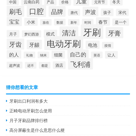
儿童
云南白药
冬天
产品
价格
元宵节
中国
口腔
刷毛
品牌
声波
孩子
宋代
唐代
宝宝
春节
小米
是一个
数据
时间
放在
新年
牙刷
清洁
牙膏
模式
月子
梦幻西游
电动牙刷
牙齿
牙龈
电池
疫情
自己的
的人
细菌
让人
礼物
纳米
英语
飞利浦
酒店
超声波
还不
都是
猜你想看的文章
牙刷出口利润有多大
正畸电动牙刷怎么使用
月子牙刷品牌排行榜
高分屏蔽生是什么意思什么梗