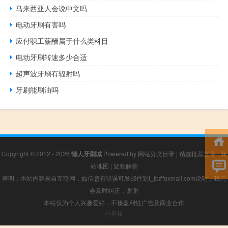
马来西亚人会说中文吗
电动牙刷有害吗
应付职工薪酬属于什么类科目
电动牙刷转速多少合适
超声波牙刷有辐射吗
牙刷能刷油吗
Copyright © 2012 - 2026
懒人牙刷城
Powered by
网站分类目录
|
精选推荐文章
|
网
站地图
|
疑难解答
声明：本站内容来自互联网，如信息有错误可发邮件到f_fb#foxmail.com说明，我们
会及时纠正，谢谢
本站仅为个人兴趣爱好，不接盈利性广告及商业合作
小男孩