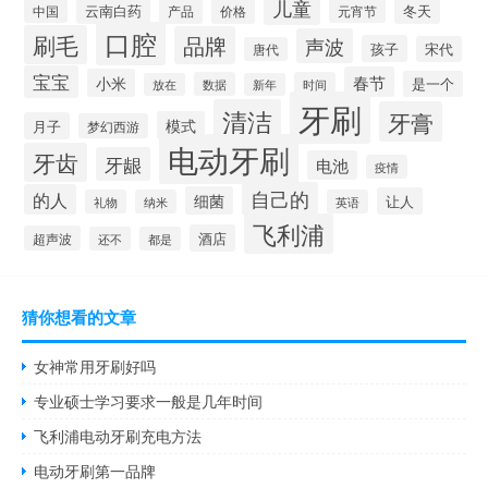
儿童
云南白药
冬天
产品
价格
元宵节
中国
口腔
刷毛
品牌
声波
孩子
宋代
唐代
宝宝
春节
小米
是一个
数据
时间
放在
新年
牙刷
清洁
牙膏
模式
月子
梦幻西游
电动牙刷
牙齿
牙龈
电池
疫情
自己的
的人
细菌
让人
礼物
纳米
英语
飞利浦
酒店
超声波
还不
都是
猜你想看的文章
女神常用牙刷好吗
专业硕士学习要求一般是几年时间
飞利浦电动牙刷充电方法
电动牙刷第一品牌