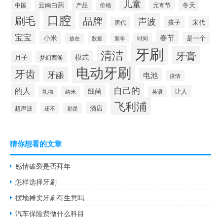
儿童
云南白药
冬天
产品
价格
元宵节
中国
口腔
刷毛
品牌
声波
孩子
宋代
唐代
宝宝
春节
小米
是一个
数据
时间
放在
新年
牙刷
清洁
牙膏
模式
月子
梦幻西游
电动牙刷
牙齿
牙龈
电池
疫情
自己的
的人
细菌
让人
礼物
纳米
英语
飞利浦
酒店
超声波
还不
都是
猜你想看的文章
感情破裂是否拜年
怎样选择牙刷
摆地摊卖牙刷有生意吗
汽车保险费做什么科目