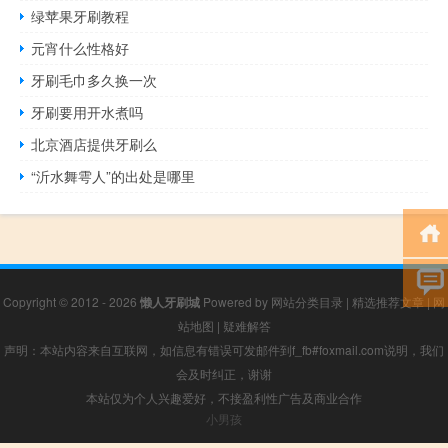
绿苹果牙刷教程
元宵什么性格好
牙刷毛巾多久换一次
牙刷要用开水煮吗
北京酒店提供牙刷么
“沂水舞雩人”的出处是哪里
Copyright © 2012 - 2026
懒人牙刷城
Powered by
网站分类目录
|
精选推荐文章
|
网
站地图
|
疑难解答
声明：本站内容来自互联网，如信息有错误可发邮件到f_fb#foxmail.com说明，我们
会及时纠正，谢谢
本站仅为个人兴趣爱好，不接盈利性广告及商业合作
小男孩