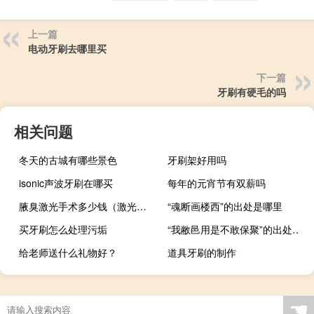
上一篇
电动牙刷去哪里买
下一篇
牙刷有硬毛的吗
相关问题
冬天的古城有哪些景色
牙刷架好用吗
isonic声波牙刷在哪买
每年的元宵节有双薪吗
腋臭激光手术多少钱（激光手术近视多少钱）
“魂断画楼西”的出处是哪里
买牙刷怎么处理污垢
“我敝邑用是不敢保聚”的出处是哪里
给老师送什么礼物好？
道具牙刷的制作
☚