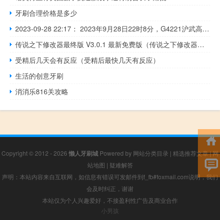
牙刷合理价格是多少
2023-09-28 22:17： 2023年9月28日22时8分，G4221沪武高速无锡段由于车流量大，由上海往武汉方向103K至121K离江阴新桥服务区1公里附近现场车多缓行。2023年9月28日22时7分，G4221沪武高速苏州段由于车流量大，由上海往武汉方向81K至96K过常熟北收费站5公里附近现场车多缓行。 ​​​
传说之下修改器最终版 V3.0.1 最新免费版（传说之下修改器最终版 V3.0.1 最新免费版功能简介）
受精后几天会有反应（受精后最快几天有反应）
生活的创意牙刷
消消乐816关攻略
Copyright © 2012 - 2026
懒人牙刷城
Powered by
网站分类目录
|
精选推荐文章
|
网
站地图
|
疑难解答
声明：本站内容来自互联网，如信息有错误可发邮件到f_fb#foxmail.com说明，我们
会及时纠正，谢谢
本站仅为个人兴趣爱好，不接盈利性广告及商业合作
小男孩