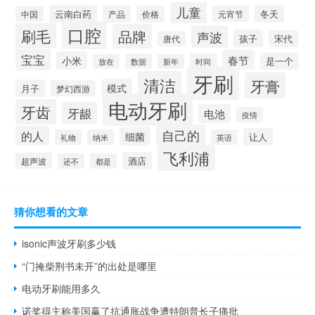
儿童
云南白药
冬天
产品
价格
元宵节
中国
口腔
刷毛
品牌
声波
孩子
宋代
唐代
宝宝
春节
小米
是一个
数据
时间
放在
新年
牙刷
清洁
牙膏
模式
月子
梦幻西游
电动牙刷
牙齿
牙龈
电池
疫情
自己的
的人
细菌
让人
礼物
纳米
英语
飞利浦
酒店
超声波
还不
都是
猜你想看的文章
isonic声波牙刷多少钱
“门掩柴荆书未开”的出处是哪里
电动牙刷能用多久
诺奖得主称美国赢了抗通胀战争遭特朗普长子痛批