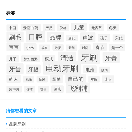
标签
儿童
云南白药
冬天
产品
价格
元宵节
中国
口腔
刷毛
品牌
声波
孩子
宋代
唐代
宝宝
春节
小米
是一个
数据
时间
放在
新年
牙刷
清洁
牙膏
模式
月子
梦幻西游
电动牙刷
牙齿
牙龈
电池
疫情
自己的
的人
细菌
让人
礼物
纳米
英语
飞利浦
酒店
超声波
还不
都是
猜你想看的文章
品牌牙刷