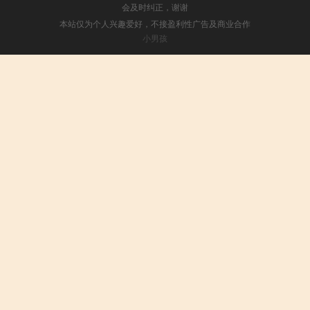
会及时纠正，谢谢
本站仅为个人兴趣爱好，不接盈利性广告及商业合作
小男孩