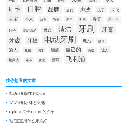
口腔
刷毛
品牌
声波
孩子
宋代
唐代
宝宝
春节
小米
是一个
数据
时间
放在
新年
牙刷
清洁
牙膏
模式
月子
梦幻西游
电动牙刷
牙齿
牙龈
电池
疫情
自己的
的人
细菌
让人
礼物
纳米
英语
飞利浦
酒店
超声波
还不
都是
猜你想看的文章
电动牙刷需要用水吗
宝宝牙刷水杯怎么选
x plore 关于x plore的介绍
3岁宝宝用什么牙刷好