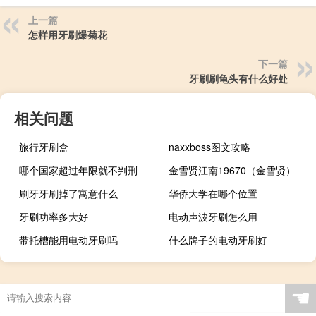
上一篇
怎样用牙刷爆菊花
下一篇
牙刷刷龟头有什么好处
相关问题
旅行牙刷盒
naxxboss图文攻略
哪个国家超过年限就不判刑
金雪贤江南19670（金雪贤）
刷牙牙刷掉了寓意什么
华侨大学在哪个位置
牙刷功率多大好
电动声波牙刷怎么用
带托槽能用电动牙刷吗
什么牌子的电动牙刷好
☚