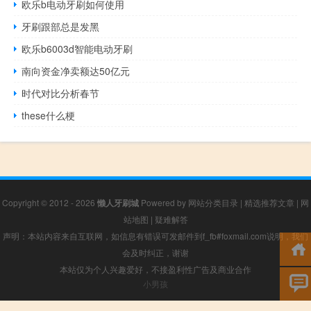
欧乐b电动牙刷如何使用
牙刷跟部总是发黑
欧乐b6003d智能电动牙刷
南向资金净卖额达50亿元
时代对比分析春节
these什么梗
Copyright © 2012 - 2026
懒人牙刷城
Powered by
网站分类目录
|
精选推荐文章
|
网
站地图
|
疑难解答
声明：本站内容来自互联网，如信息有错误可发邮件到f_fb#foxmail.com说明，我们
会及时纠正，谢谢
本站仅为个人兴趣爱好，不接盈利性广告及商业合作
小男孩