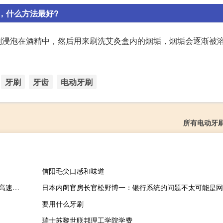
，什么方法最好?
刷浸泡在酒精中，然后用来刷洗艾灸盒内的烟垢，烟垢会逐渐被
牙刷
牙齿
电动牙刷
所有电动牙
信阳毛尖口感和味道
2023-09-28 13:24： 路况信息：2023年9月28日13时06分，长芷高速溆怀段怀化北收费站附近以西K344处东往西因一辆小车撞护栏占用行车道和应急车道，目前交警正在现场处理，途经车辆需谨慎慢行。 ​​​
日本内阁官房长官松野博一：银行系统的问题不太可能是网
要用什么牙刷
瑞士苏黎世联邦理工学院学费