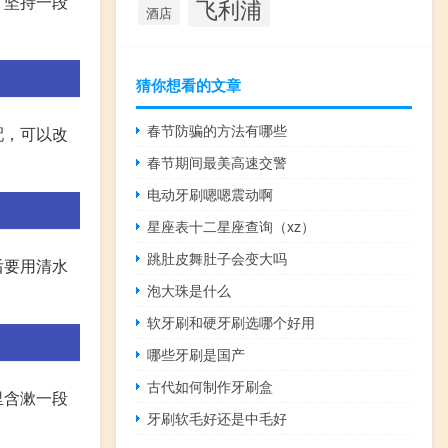
，坚持一段
飞利浦
酒店
猜你想看的文章
春节防骗的方法有哪些
配，可以改
春节期间最美高速交警
电动牙刷嗯嗯震动啊
星座表十二星座查询（xz）
跳肚皮舞肚子会变大吗
后要用清水
泡大珠是什么
软牙刷和硬牙刷选哪个好用
哪些牙刷是国产
古代如何制作牙刷盒
里含漱一段
牙刷软毛好还是中毛好