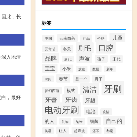
。因此，长
标签
儿童
云南白药
产品
价格
中国
口腔
刷毛
冬天
元宵节
更深入地清
品牌
声波
孩子
宋代
唐代
宝宝
小米
数据
放在
新年
春节
月子
是一个
时间
牙刷
清洁
模式
梦幻西游
变白，最好
牙膏
牙齿
牙龈
电动牙刷
电池
疫情
自己的
的人
细菌
礼物
纳米
让人
超声波
英语
还不
都是