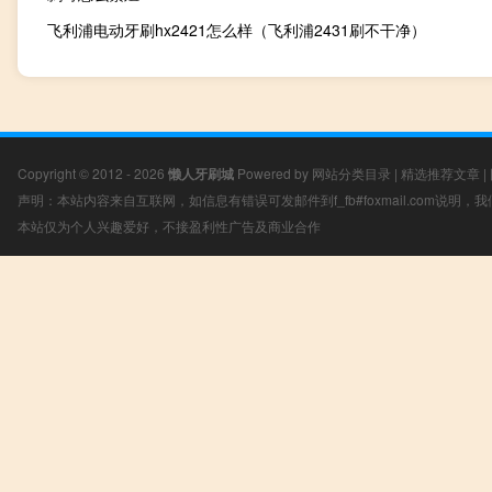
飞利浦电动牙刷hx2421怎么样（飞利浦2431刷不干净）
Copyright © 2012 - 2026
懒人牙刷城
Powered by
网站分类目录
|
精选推荐文章
|
声明：本站内容来自互联网，如信息有错误可发邮件到f_fb#foxmail.com说明
本站仅为个人兴趣爱好，不接盈利性广告及商业合作