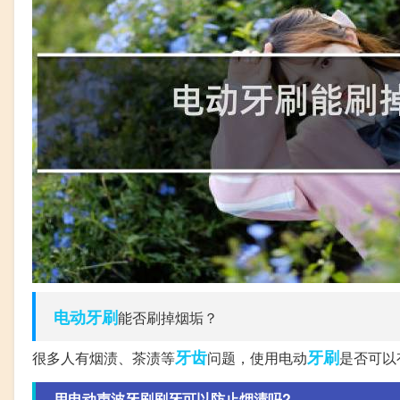
电动牙刷
能否刷掉烟垢？
牙齿
牙刷
很多人有烟渍、茶渍等
问题，使用电动
是否可以
用电动声波牙刷刷牙可以防止烟渍吗?