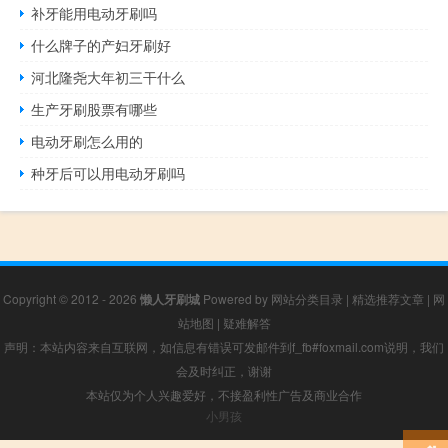
补牙能用电动牙刷吗
什么牌子的产妇牙刷好
河北隆尧大年初三干什么
生产牙刷股票有哪些
电动牙刷怎么用的
种牙后可以用电动牙刷吗
Copyright © 2012 - 2026
懒人牙刷城
Powered by
网站分类目录
|
精选推荐文章
|
网
站地图
|
疑难解答
声明：本站内容来自互联网，如信息有错误可发邮件到f_fb#foxmail.com说明，我们
会及时纠正，谢谢
本站仅为个人兴趣爱好，不接盈利性广告及商业合作
小男孩