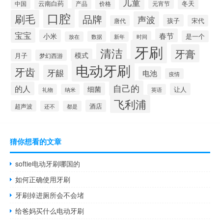
儿童
云南白药
冬天
产品
价格
元宵节
中国
口腔
刷毛
品牌
声波
孩子
宋代
唐代
宝宝
春节
小米
是一个
数据
时间
放在
新年
牙刷
清洁
牙膏
模式
月子
梦幻西游
电动牙刷
牙齿
牙龈
电池
疫情
自己的
的人
细菌
让人
礼物
纳米
英语
飞利浦
酒店
超声波
还不
都是
猜你想看的文章
softie电动牙刷哪国的
如何正确使用牙刷
牙刷掉进厕所会不会堵
给爸妈买什么电动牙刷