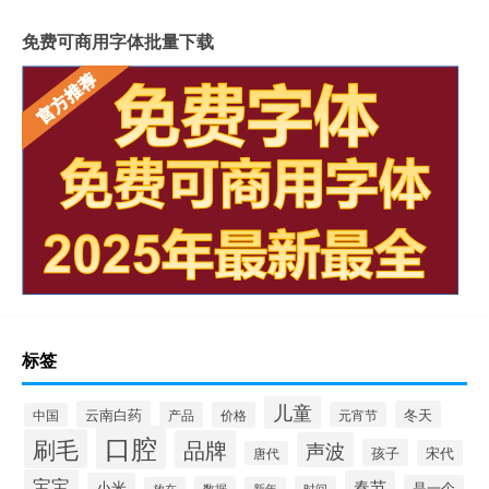
免费可商用字体批量下载
标签
儿童
云南白药
冬天
产品
价格
元宵节
中国
口腔
刷毛
品牌
声波
孩子
宋代
唐代
宝宝
春节
小米
是一个
数据
时间
放在
新年