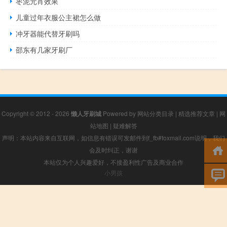
枣泥元宵效果
儿童过年衣服公主裙怎么做
冲牙器能代替牙刷吗
邵东有几家牙刷厂
Copyright © 2012 - 2026
懒人牙刷城
Powered by
网站分类目录
|
精选推荐文章
|
网
站地图
|
疑难解答
声明：本站内容来自互联网，如信息有错误可发邮件到f_fb#foxmail.com说明，我们
会及时纠正，谢谢
本站仅为个人兴趣爱好，不接盈利性广告及商业合作
小男孩