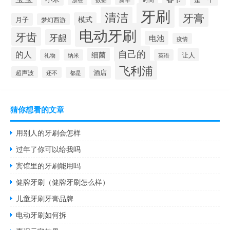
牙刷
清洁
牙膏
模式
月子
梦幻西游
电动牙刷
牙齿
牙龈
电池
疫情
自己的
的人
细菌
让人
礼物
纳米
英语
飞利浦
酒店
超声波
还不
都是
猜你想看的文章
用别人的牙刷会怎样
过年了你可以给我吗
宾馆里的牙刷能用吗
健牌牙刷（健牌牙刷怎么样）
儿童牙刷牙膏品牌
电动牙刷如何拆