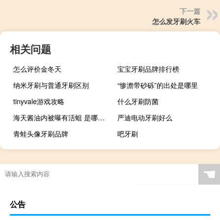
下一篇
怎么发牙刷火车
相关问题
怎么评价金冬天
宝宝牙刷品牌排行榜
纳米牙刷与普通牙刷区别
“惨澹带砂砾”的出处是哪里
tinyvale游戏攻略
什么牙刷防菌
海天酱油内被曝有活蛆 是哪里来的具体啥情况
严迪电动牙刷好么
青蛙头像牙刷品牌
吧牙刷
☚
公告