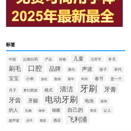
标签
儿童
云南白药
冬天
产品
价格
元宵节
中国
口腔
刷毛
品牌
声波
孩子
宋代
唐代
宝宝
春节
小米
是一个
数据
时间
放在
新年
牙刷
清洁
牙膏
模式
月子
梦幻西游
电动牙刷
牙齿
牙龈
电池
疫情
自己的
的人
细菌
让人
礼物
纳米
英语
飞利浦
酒店
超声波
还不
都是