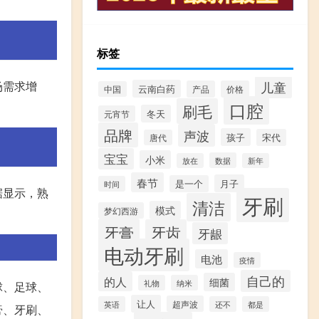
标签
场需求增
儿童
云南白药
产品
价格
中国
口腔
刷毛
冬天
元宵节
品牌
声波
孩子
宋代
唐代
宝宝
小米
数据
放在
新年
春节
月子
是一个
时间
据显示，熟
牙刷
清洁
模式
梦幻西游
牙膏
牙齿
牙龈
电动牙刷
电池
疫情
自己的
的人
细菌
礼物
纳米
球、足球、
让人
超声波
英语
还不
都是
膏、牙刷、