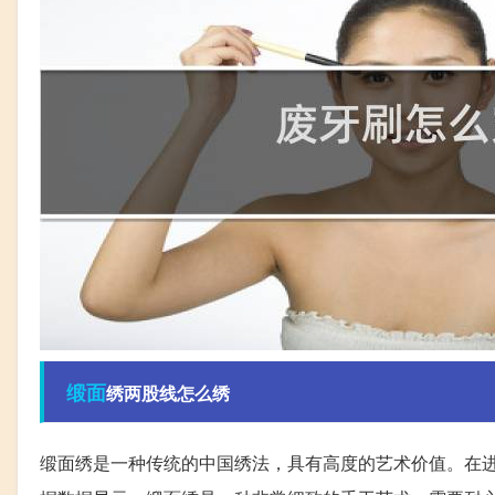
缎面
绣两股线怎么绣
缎面绣是一种传统的中国绣法，具有高度的艺术价值。在