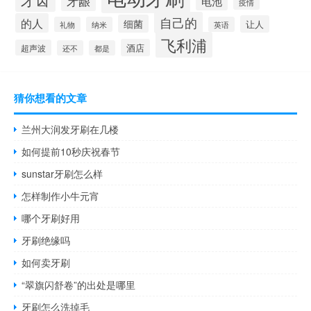
牙龈
电池
疫情
自己的
的人
细菌
让人
礼物
纳米
英语
飞利浦
酒店
超声波
还不
都是
猜你想看的文章
兰州大润发牙刷在几楼
如何提前10秒庆祝春节
sunstar牙刷怎么样
怎样制作小牛元宵
哪个牙刷好用
牙刷绝缘吗
如何卖牙刷
“翠旗闪舒卷”的出处是哪里
牙刷怎么洗掉毛