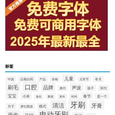
标签
儿童
云南白药
冬天
产品
价格
元宵节
中国
口腔
刷毛
品牌
声波
孩子
宋代
唐代
宝宝
春节
小米
是一个
数据
时间
放在
新年
牙刷
清洁
牙膏
模式
月子
梦幻西游
电动牙刷
牙齿