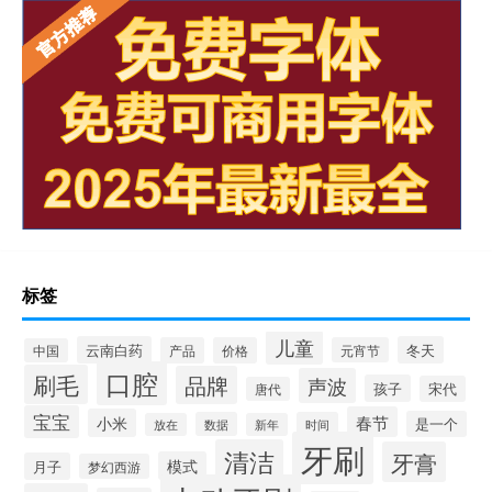
标签
儿童
云南白药
冬天
产品
价格
元宵节
中国
口腔
刷毛
品牌
声波
孩子
宋代
唐代
宝宝
春节
小米
是一个
数据
时间
放在
新年
牙刷
清洁
牙膏
模式
月子
梦幻西游