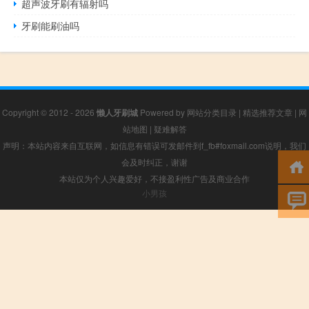
超声波牙刷有辐射吗
牙刷能刷油吗
Copyright © 2012 - 2026
懒人牙刷城
Powered by
网站分类目录
|
精选推荐文章
|
网
站地图
|
疑难解答
声明：本站内容来自互联网，如信息有错误可发邮件到f_fb#foxmail.com说明，我们
会及时纠正，谢谢
本站仅为个人兴趣爱好，不接盈利性广告及商业合作
小男孩