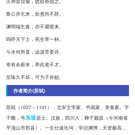
庄周昔贷粟，犹欲舂脱之。
鲁公亦乞米，炊煮尚不辞。
渊明端乞食，亦不避嗟来。
呜呼天下士，死生寄一杯。
斗水何所直，远汲苦姜诗。
幸有余薪米，养此老不才。
至味久不坏，可为子孙贻。
作者简介(苏轼)
苏轼（1037－1101），北宋文学家、书画家、美食家。字
东坡
子瞻，号
居士。汉族，四川人，葬于颍昌（今河南省
平顶山市郏县）。一生仕途坎坷，学识渊博，天资极高，