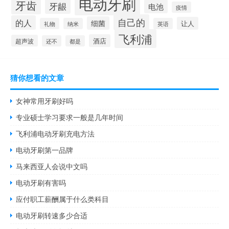
电动牙刷
牙齿
牙龈
电池
疫情
自己的
的人
细菌
让人
礼物
纳米
英语
飞利浦
酒店
超声波
还不
都是
猜你想看的文章
女神常用牙刷好吗
专业硕士学习要求一般是几年时间
飞利浦电动牙刷充电方法
电动牙刷第一品牌
马来西亚人会说中文吗
电动牙刷有害吗
应付职工薪酬属于什么类科目
电动牙刷转速多少合适