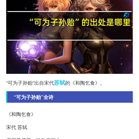
苏轼
“可为子孙贻”出自宋代
的《和陶乞食》。
“可为子孙贻”全诗
《和陶乞食》
宋代 苏轼