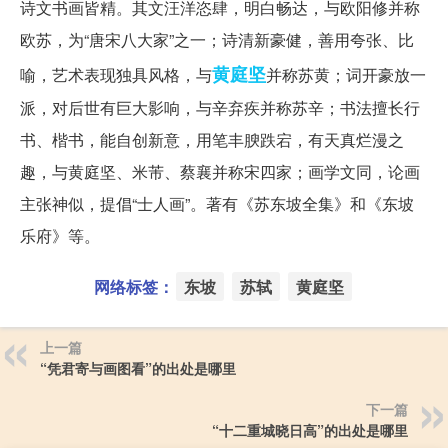
诗文书画皆精。其文汪洋恣肆，明白畅达，与欧阳修并称
欧苏，为“唐宋八大家”之一；诗清新豪健，善用夸张、比
黄庭坚
喻，艺术表现独具风格，与
并称苏黄；词开豪放一
派，对后世有巨大影响，与辛弃疾并称苏辛；书法擅长行
书、楷书，能自创新意，用笔丰腴跌宕，有天真烂漫之
趣，与黄庭坚、米芾、蔡襄并称宋四家；画学文同，论画
主张神似，提倡“士人画”。著有《苏东坡全集》和《东坡
乐府》等。
网络标签：
东坡
苏轼
黄庭坚
上一篇
“凭君寄与画图看”的出处是哪里
下一篇
“十二重城晓日高”的出处是哪里