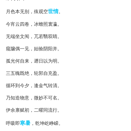
世情
月色本无别，殊观空
。
今宵云四卷，冰蟾照寰瀛。
无端坐文闱，兀若翳双睛。
窥牖偶一见，始验阴阳并。
孤光何自来，遡日以为明。
三五魄既绝，轮郭自充盈。
循环到今夕，逢金气转清。
乃知造物意，微妙不可名。
伊余禀赋初，二曜同流行。
寒暑
呼吸即
，乾坤屹峥嵘。