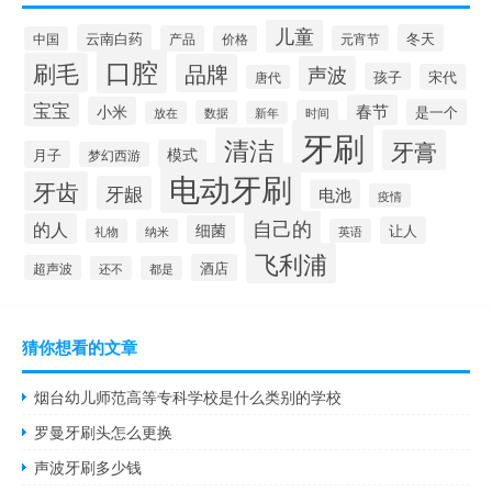
儿童
云南白药
冬天
产品
价格
元宵节
中国
口腔
刷毛
品牌
声波
孩子
宋代
唐代
宝宝
春节
小米
是一个
数据
时间
放在
新年
牙刷
清洁
牙膏
模式
月子
梦幻西游
电动牙刷
牙齿
牙龈
电池
疫情
自己的
的人
细菌
让人
礼物
纳米
英语
飞利浦
酒店
超声波
还不
都是
猜你想看的文章
烟台幼儿师范高等专科学校是什么类别的学校
罗曼牙刷头怎么更换
声波牙刷多少钱