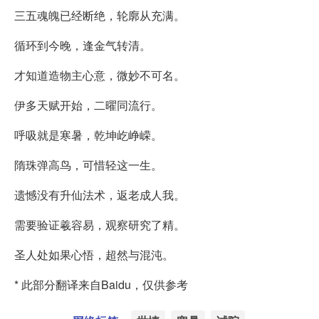
三五魂魄已经断绝，轮廓从充满。
循环到今晚，逢金气转清。
才知道造物主心意，微妙不可名。
伊多天赋开始，二曜同流行。
呼吸就是寒暑，乾坤屹峥嵘。
隋珠弹高鸟，可惜轻这一生。
遗憾没有升仙法术，返老成人我。
需要验证羲容易，观察研究了精。
圣人处如果心悟，超然与混沌。
* 此部分翻译来自Baidu，仅供参考