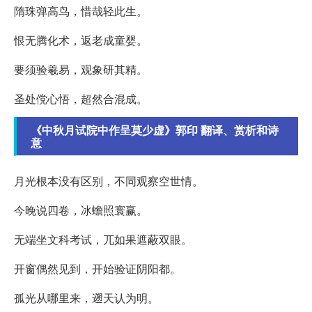
隋珠弹高鸟，惜哉轻此生。
恨无腾化术，返老成童婴。
要须验羲易，观象研其精。
圣处傥心悟，超然合混成。
《中秋月试院中作呈莫少虚》郭印 翻译、赏析和诗
意
月光根本没有区别，不同观察空世情。
今晚说四卷，冰蟾照寰赢。
无端坐文科考试，兀如果遮蔽双眼。
开窗偶然见到，开始验证阴阳都。
孤光从哪里来，遡天认为明。