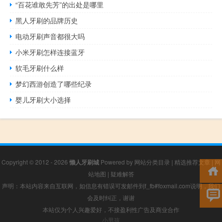
“百花谁敢先芳”的出处是哪里
黑人牙刷的品牌历史
电动牙刷声音都很大吗
小米牙刷怎样连接蓝牙
软毛牙刷什么样
梦幻西游创造了哪些纪录
婴儿牙刷大小选择
Copyright © 2012 - 2026
懒人牙刷城
Powered by
网站分类目录
|
精选推荐文章
|
网
站地图
|
疑难解答
声明：本站内容来自互联网，如信息有错误可发邮件到f_fb#foxmail.com说明，我们
会及时纠正，谢谢
本站仅为个人兴趣爱好，不接盈利性广告及商业合作
小男孩