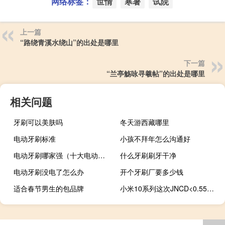
网络标签：
世情
寒暑
试院
上一篇
“路绕青溪水绕山”的出处是哪里
下一篇
“兰亭觞咏寻羲帖”的出处是哪里
相关问题
牙刷可以美肤吗
冬天游西藏哪里
电动牙刷标准
小孩不拜年怎么沟通好
电动牙刷哪家强（十大电动牙刷排行）
什么牙刷刷牙干净
电动牙刷没电了怎么办
开个牙刷厂要多少钱
适合春节男生的包品牌
小米10系列这次JNCD<0.55达到了行业色准的顶级水平