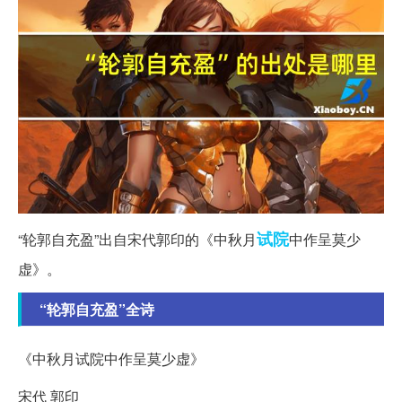
试院
“轮郭自充盈”出自宋代郭印的《中秋月
中作呈莫少
虚》。
“轮郭自充盈”全诗
《中秋月试院中作呈莫少虚》
宋代 郭印