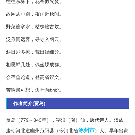
往往东林下，花香似火焚。
故园从小别，夜雨近秋闻。
野菜连寒水，枯株簇古坟。
泛舟同远客，寻寺入幽云。
斜日扉多掩，荒田径细分。
相思蝉几处，偶坐蝶成群。
会宿曾论道，登高省议文。
苦吟遥可想，边叶向纷纷。
作者简介(贾岛)
贾岛（779～843年），字浪（阆）仙，唐代诗人。汉族，
涿州市
唐朝河北道幽州范阳县（今河北省
）人。早年出家