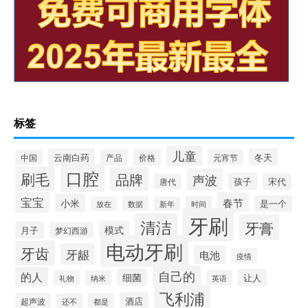
标签
儿童
云南白药
冬天
产品
价格
元宵节
中国
口腔
刷毛
品牌
声波
孩子
宋代
唐代
宝宝
春节
小米
是一个
数据
时间
放在
新年
牙刷
清洁
牙膏
模式
月子
梦幻西游
电动牙刷
牙齿
牙龈
电池
疫情
自己的
的人
细菌
让人
礼物
纳米
英语
飞利浦
酒店
超声波
还不
都是