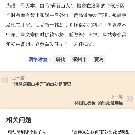
为僧，号无本。自号“碣石山人”。据说在洛阳的时候后因
当时有命令禁止和尚午后外出，贾岛做诗发牢骚，被韩愈
发现其才华。后受教于韩愈，并还俗参加科举，但累举不
中第。唐文宗的时候被排挤，贬做长江主簿。唐武宗会昌
年初由普州司仓参军改任司户，未任病逝。
网络标签：
唐代
涿州市
贾岛
上一篇
“清昼房廊山半开”的出处是哪里
下一篇
“林园近板桥”的出处是哪里
相关问题
电动牙刷哪个拍子号
“曾伴支公数倚筇”的出处是哪里