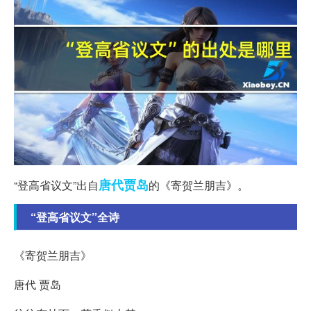
唐代
贾岛
“登高省议文”出自
的《寄贺兰朋吉》。
“登高省议文”全诗
《寄贺兰朋吉》
唐代 贾岛