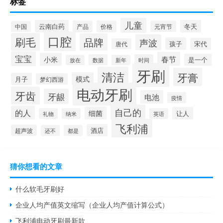
标签
儿童
云南白药
冬天
产品
价格
元宵节
中国
口腔
刷毛
品牌
声波
孩子
宋代
唐代
宝宝
春节
小米
是一个
数据
时间
放在
新年
牙刷
清洁
牙膏
模式
月子
梦幻西游
电动牙刷
牙齿
牙龈
电池
疫情
自己的
的人
细菌
让人
礼物
纳米
英语
飞利浦
酒店
超声波
还不
都是
猜你想看的文章
什么软毛牙刷好
企业人均产值英文缩写（企业人均产值计算公式）
飞利浦电动牙刷最新款