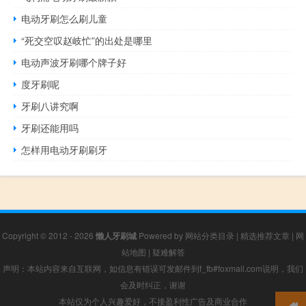
电动牙刷怎么刷儿童
“死交空叹赵岐忙”的出处是哪里
电动声波牙刷哪个牌子好
度牙刷呢
牙刷八讲究啊
牙刷还能用吗
怎样用电动牙刷刷牙
Copyright © 2012 - 2026
懒人牙刷城
Powered by
网站分类目录
|
精选推荐文章
|
网
站地图
|
疑难解答
声明：本站内容来自互联网，如信息有错误可发邮件到f_fb#foxmail.com说明，我们
会及时纠正，谢谢
本站仅为个人兴趣爱好，不接盈利性广告及商业合作