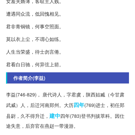
女羞夫婿薄，客耻主人贱。
遭遇同众流，低回愧相见。
君非青铜镜，何事空照面。
莫以衣上尘，不谓心如练。
人生当荣盛，待士勿言倦。
君看白日驰，何异弦上箭。
作者简介(李益)
李益(746-829)， 唐代诗人，字君虞，陕西姑臧（今甘肃
四年
武威）人，后迁河南郑州。大历
(769)进士，初任郑
建中
县尉，久不得升迁，
四年(783)登书判拔萃科。因仕
途失意，后弃官在燕赵一带漫游。