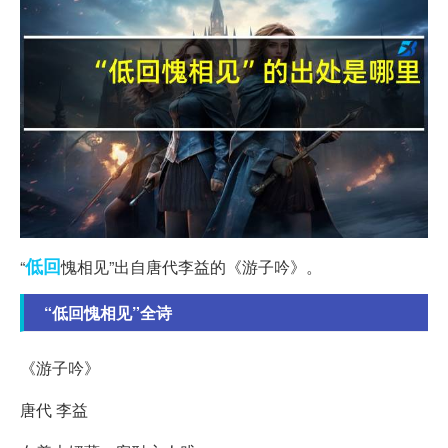
低回
“
愧相见”出自唐代李益的《游子吟》。
“低回愧相见”全诗
《游子吟》
唐代 李益