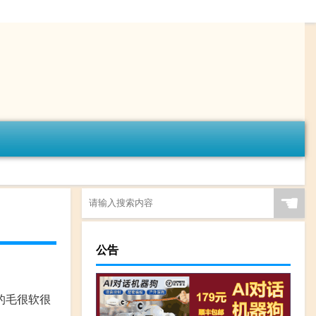
☚
公告
的毛很软很