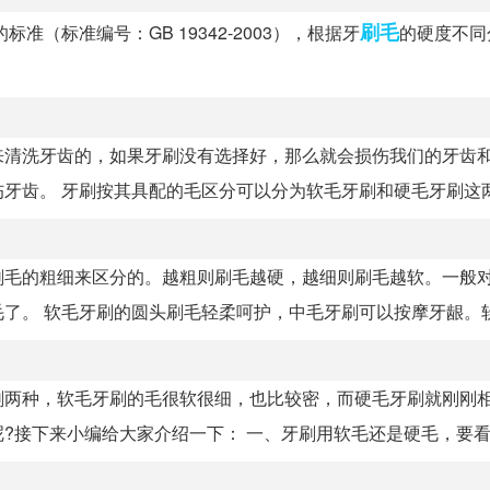
刷毛
（标准编号：GB 19342-2003），根据牙
的硬度不同
来清洗牙齿的，如果牙刷没有选择好，那么就会损伤我们的牙齿
齿。 牙刷按其具配的毛区分可以分为软毛牙刷和硬毛牙刷这两种
刷毛的粗细来区分的。越粗则刷毛越硬，越细则刷毛越软。一般
。 软毛牙刷的圆头刷毛轻柔呵护，中毛牙刷可以按摩牙龈。软毛
刷两种，软毛牙刷的毛很软很细，也比较密，而硬毛牙刷就刚刚
接下来小编给大家介绍一下： 一、牙刷用软毛还是硬毛，要看个.