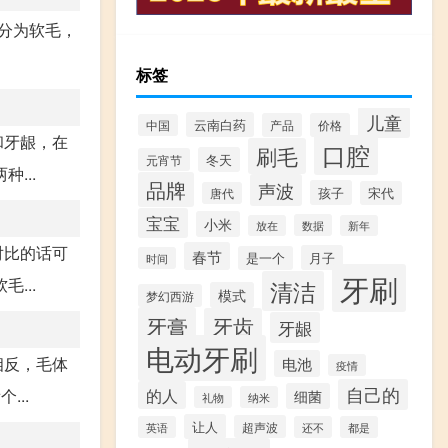
分为软毛，
标签
儿童
云南白药
产品
价格
中国
和牙龈，在
口腔
刷毛
冬天
元宵节
...
品牌
声波
孩子
宋代
唐代
宝宝
小米
数据
放在
新年
对比的话可
春节
月子
是一个
时间
牙刷
...
清洁
模式
梦幻西游
牙膏
牙齿
牙龈
电动牙刷
相反，毛体
电池
疫情
自己的
..
的人
细菌
礼物
纳米
让人
超声波
英语
还不
都是