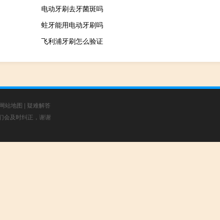
电动牙刷去牙菌斑吗
蛀牙能用电动牙刷吗
飞利浦牙刷怎么验证
网站地图
|
疑难解答
，我们会及时纠正，谢谢